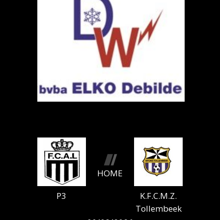
HOME
P3
K.F.C.M.Z.
Tollembeek