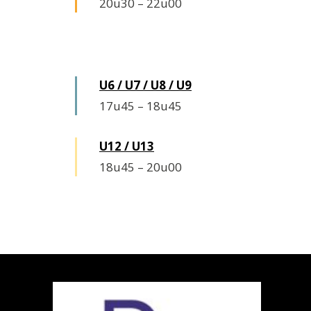
20u30
–
22u00
Vrijdag
U6 / U7 / U8 / U9
17u45
–
18u45
U12 / U13
18u45
–
20u00