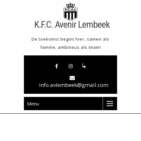
Skip
to
content
K.F.C. Avenir Lembeek
De toekomst begint hier, samen als
familie, ambitieus als team!
info.avlembeek@gmail.com
Menu
Trainingsschema