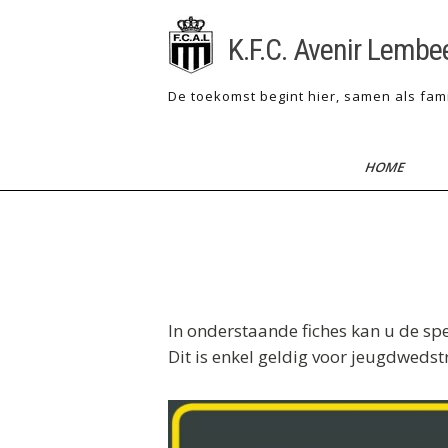
Skip
to
K.F.C. Avenir Lembe
content
De toekomst begint hier, samen als fami
HOME
Reglementen VV
In onderstaande fiches kan u de sp
Dit is enkel geldig voor jeugdwedst