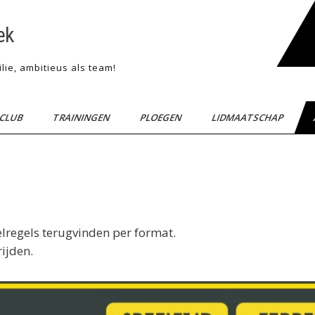
ek
lie, ambitieus als team!
CLUB
TRAININGEN
PLOEGEN
LIDMAATSCHAP
elregels terugvinden per format.
rijden.