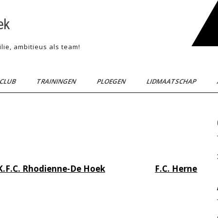
ek
lie, ambitieus als team!
CLUB
TRAININGEN
PLOEGEN
LIDMAATSCHAP
KVV. Kester-Gooik
K.F.C. Rhodienne-De Hoek
F.C. Herne