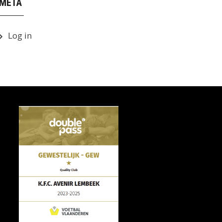
META
Log in