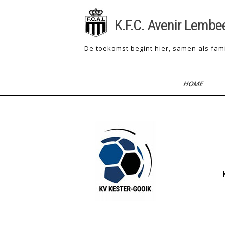
Skip
to
K.F.C. Avenir Lembe
content
De toekomst begint hier, samen als fami
HOME
Post
navigation