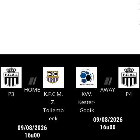
HOME
AWAY
P3
K.F.C.M.
KVV.
P4
Z.
Kester-
Tollemb
Gooik
eek
09/08/2026
16u00
09/08/2026
16u00